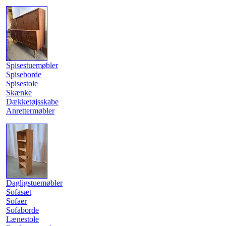
Spisestuemøbler
Spiseborde
Spisestole
Skænke
Dækketøjsskabe
Anrettermøbler
Dagligstuemøbler
Sofasæt
Sofaer
Sofaborde
Lænestole