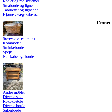
Reoler og reolsystemer
Småborde og lignende
Taburetter og lignende
Hjørne-, vægskabe o.a.
Emnet u
Soveværelsesmøbler
Kommoder
Sminkeborde
Spejle
Natskabe og -borde
Andre møbler
Diverse stole
Rokokostole
Diverse borde
Salonborde