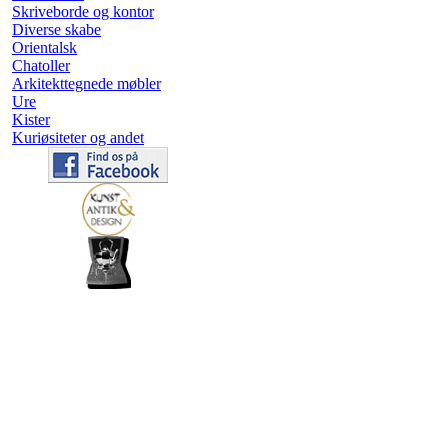
Skriveborde og kontor
Diverse skabe
Orientalsk
Chatoller
Arkitekttegnede møbler
Ure
Kister
Kuriøsiteter og andet