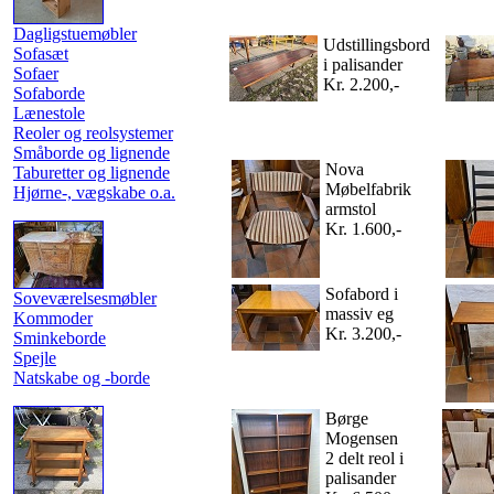
Dagligstuemøbler
Udstillingsbord
Sofasæt
i palisander
Sofaer
Kr. 2.200,-
Sofaborde
Lænestole
Reoler og reolsystemer
Småborde og lignende
Nova
Taburetter og lignende
Møbelfabrik
Hjørne-, vægskabe o.a.
armstol
Kr. 1.600,-
Sofabord i
Soveværelsesmøbler
massiv eg
Kommoder
Kr. 3.200,-
Sminkeborde
Spejle
Natskabe og -borde
Børge
Mogensen
2 delt reol i
palisander