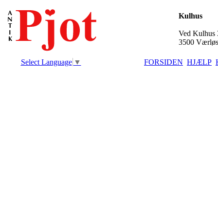
Kulhus
Ved Kulhus 
3500 Værlø
Select Language
▼
FORSIDEN
HJÆLP