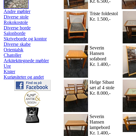
Kr. 6.500,-
Andre møbler
Triste foldestol
Diverse stole
Kr. 1.500,-
Rokokostole
Diverse borde
Salonborde
Skriveborde og kontor
Diverse skabe
Severin
Orientalsk
Hansen
Chatoller
sofabord
Arkitekttegnede møbler
Kr. 1.400,-
Ure
Kister
Kuriøsiteter og andet
Helge Sibast
sæt af 4 stole
Kr. 8.000,-
Severin
Hansen
lampebord
Kr. 1.400,-