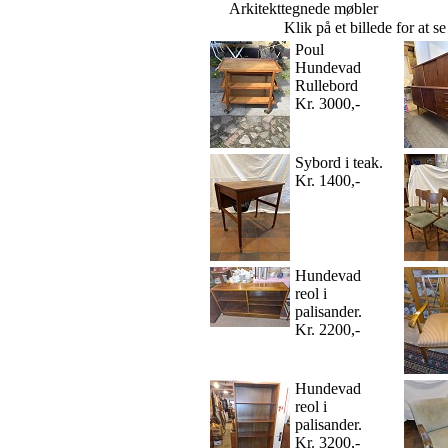
Arkitekttegnede møbler
Klik på et billede for at s
Poul
Hundevad
Rullebord
Kr. 3000,-
Sybord i teak.
Kr. 1400,-
Hundevad
reol i
palisander.
Kr. 2200,-
Hundevad
reol i
palisander.
Kr. 3200,-