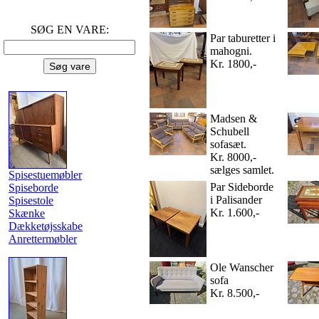
SØG EN VARE:
Par taburetter i
mahogni.
Kr. 1800,-
Madsen &
Schubell
sofasæt.
Kr. 8000,-
sælges samlet.
Spisestuemøbler
Par Sideborde
Spiseborde
i Palisander
Spisestole
Kr. 1.600,-
Skænke
Dækketøjsskabe
Anrettermøbler
Ole Wanscher
sofa
Kr. 8.500,-