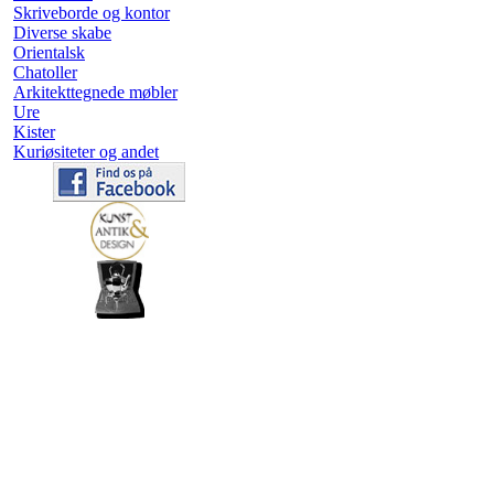
Skriveborde og kontor
Diverse skabe
Orientalsk
Chatoller
Arkitekttegnede møbler
Ure
Kister
Kuriøsiteter og andet