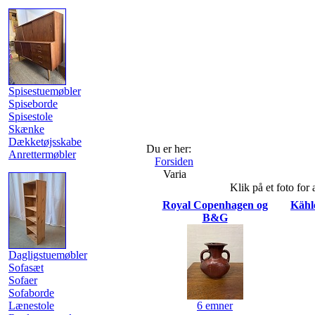
Spisestuemøbler
Spiseborde
Spisestole
Skænke
Dækketøjsskabe
Du er her:
Anrettermøbler
Forsiden
Varia
Klik på et foto for 
Royal Copenhagen og
Kähl
B&G
Dagligstuemøbler
Sofasæt
Sofaer
Sofaborde
Lænestole
6 emner