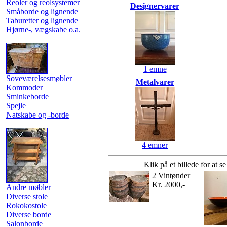
Reoler og reolsystemer
Designervarer
Småborde og lignende
Taburetter og lignende
Hjørne-, vægskabe o.a.
1 emne
Soveværelsesmøbler
Metalvarer
Kommoder
Sminkeborde
Spejle
Natskabe og -borde
4 emner
Klik på et billede for at s
2 Vintønder
Kr. 2000,-
Andre møbler
Diverse stole
Rokokostole
Diverse borde
Salonborde