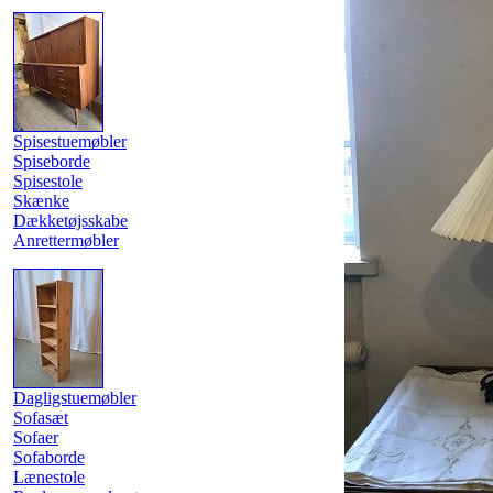
Spisestuemøbler
Spiseborde
Spisestole
Skænke
Dækketøjsskabe
Anrettermøbler
Dagligstuemøbler
Sofasæt
Sofaer
Sofaborde
Lænestole