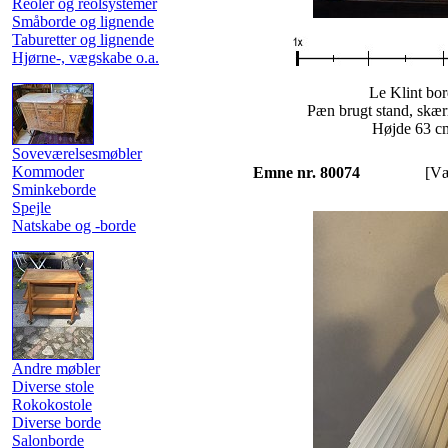
Reoler og reolsystemer
Småborde og lignende
Taburetter og lignende
Hjørne-, vægskabe o.a.
Le Klint bor
Pæn brugt stand, skær
Højde 63 c
Soveværelsesmøbler
Kommoder
Emne nr. 80074
[Væ
Sminkeborde
Spejle
Natskabe og -borde
Andre møbler
Diverse stole
Rokokostole
Diverse borde
Salonborde